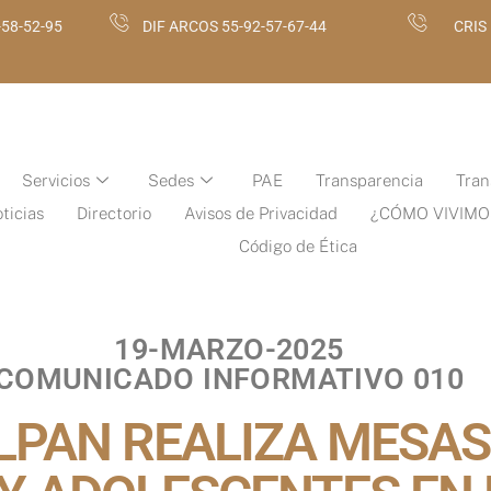
-58-52-95
DIF ARCOS 55-92-57-67-44
CRIS
Servicios
Sedes
PAE
Transparencia
Tran
ticias
Directorio
Avisos de Privacidad
¿CÓMO VIVIMO
Código de Ética
19
-MARZO-2025
COMUNICADO INFORMATIVO 010
LPAN REALIZA MESAS