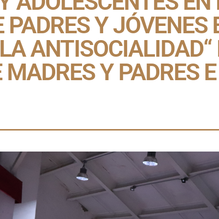
Y ADOLESCENTES EN 
 PADRES Y JÓVENES 
LA ANTISOCIALIDAD“
 MADRES Y PADRES E 