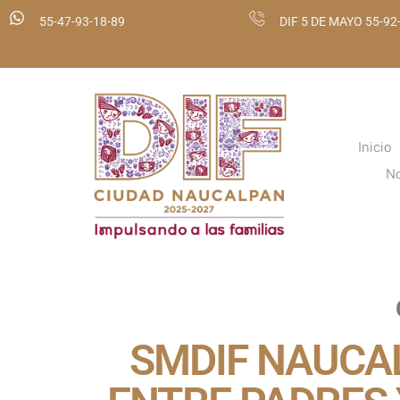
55-47-93-18-89
DIF 5 DE MAYO 55-92
Inicio
No
SMDIF NAUCA